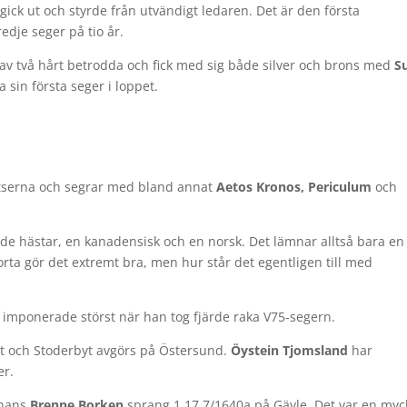
ick ut och styrde från utvändigt ledaren. Det är den första
dje seger på tio år.
rav två hårt betrodda och fick med sig både silver och brons med
S
ga sin första seger i loppet.
tserna och segrar med bland annat
Aetos Kronos, Periculum
och
ade hästar, en kanadensisk och en norsk. Det lämnar alltså bara en
rta gör det extremt bra, men hur står det egentligen till med
imponerade störst när han tog fjärde raka V75-segern.
byt och Stoderbyt avgörs på Östersund.
Öystein Tjomsland
har
er.
 hans
Brenne Borken
sprang 1.17,7/1640a på Gävle. Det var en myc