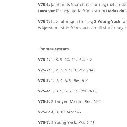
V75-6:
Jämtlands Stora Pris står nog mellan d
Deceiver
får nog ladda från start.
4 Hades de 
V75-7:
I avslutningen tror jag
3 Young Yack
får
Wäjersten. Både från start och till slut är nog
1
Thomas system
V75-1:
1, 8, 9, 10, 11.
Res: 4-7
V75-2:
1, 2, 3, 4, 5, 9.
Res: 10-6
V75-3:
1, 2, 4, 6, 9.
Res: 5-8
V75-4:
1, 3, 5, 6, 7, 15.
Res: 9-13
V75-5:
2 Tangen Martin.
Res: 10-1
V75-6:
4, 8, 10.
Res: 9-6
V75-7:
3 Young Yack.
Res: 1-11