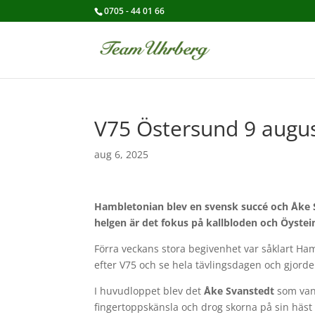
0705 - 44 01 66
V75 Östersund 9 augus
aug 6, 2025
Hambletonian blev en svensk succé och Åke Sv
helgen är det fokus på kallbloden och Öystein
Förra veckans stora begivenhet var såklart H
efter V75 och se hela tävlingsdagen och gjorde
I huvudloppet blev det
Åke Svanstedt
som va
fingertoppskänsla och drog skorna på sin häst 