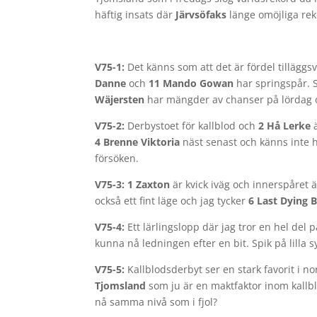
häftig insats där
Järvsöfaks
länge omöjliga rek
V75-1:
Det känns som att det är fördel tilläggs
Danne
och
11 Mando Gowan
har springspår. S
Wäjersten
har mängder av chanser på lördag 
V75-2:
Derbystoet för kallblod och
2 Hå Lerke
ä
4 Brenne Viktoria
näst senast och känns inte h
försöken.
V75-3: 1 Zaxton
är kvick iväg och innerspåret 
också ett fint läge och jag tycker
6 Last Dying 
V75-4:
Ett lärlingslopp där jag tror en hel del 
kunna nå ledningen efter en bit. Spik på lill
V75-5:
Kallblodsderbyt ser en stark favorit i n
Tjomsland
som ju är en maktfaktor inom kallb
nå samma nivå som i fjol?