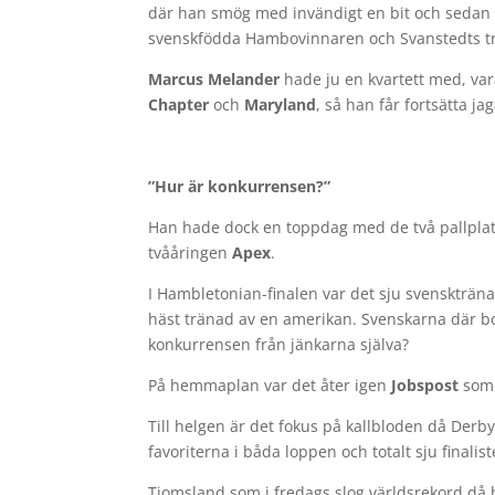
där han smög med invändigt en bit och sedan g
svenskfödda Hambovinnaren och Svanstedts tre
Marcus Melander
hade ju en kvartett med, va
Chapter
och
Maryland
, så han får fortsätta ja
”Hur är konkurrensen?”
Han hade dock en toppdag med de två pallpla
tvååringen
Apex
.
I Hambletonian-finalen var det sju svenskträn
häst tränad av en amerikan. Svenskarna där bo
konkurrensen från jänkarna själva?
På hemmaplan var det åter igen
Jobspost
som 
Till helgen är det fokus på kallbloden då Der
favoriterna i båda loppen och totalt sju finalist
Tjomsland som i fredags slog världsrekord då