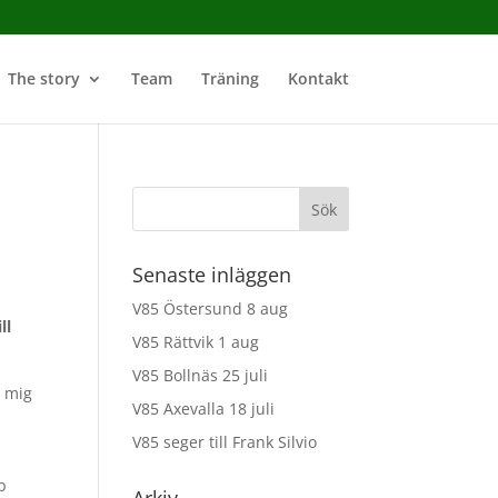
The story
Team
Träning
Kontakt
Senaste inläggen
V85 Östersund 8 aug
ill
V85 Rättvik 1 aug
V85 Bollnäs 25 juli
a mig
V85 Axevalla 18 juli
V85 seger till Frank Silvio
p