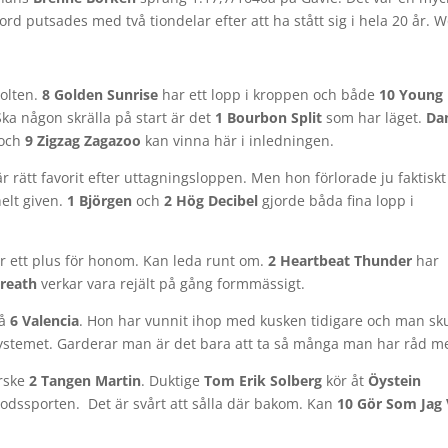
ord putsades med två tiondelar efter att ha stått sig i hela 20 år. 
volten.
8 Golden Sunrise
har ett lopp i kroppen och både
10 Young
ka någon skrälla på start är det
1 Bourbon Split
som har läget.
Dan
och
9 Zigzag Zagazoo
kan vinna här i inledningen.
r rätt favorit efter uttagningsloppen. Men hon förlorade ju faktisk
elt given.
1 Björgen
och
2 Hög Decibel
gjorde båda fina lopp i
är ett plus för honom. Kan leda runt om.
2 Heartbeat Thunder
har
Breath
verkar vara rejält på gång formmässigt.
på
6 Valencia
. Hon har vunnit ihop med kusken tidigare och man sku
a systemet. Garderar man är det bara att ta så många man har råd 
orske
2 Tangen Martin
. Duktige
Tom Erik Solberg
kör åt
Öystein
lodssporten. Det är svårt att sålla där bakom. Kan
10 Gör Som Jag V