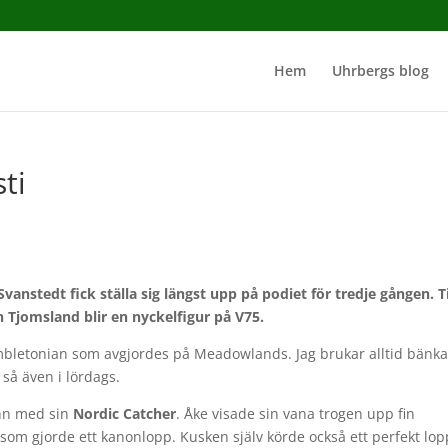
Hem
Uhrbergs blog
ti
anstedt fick ställa sig längst upp på podiet för tredje gången.
T
 Tjomsland blir en nyckelfigur på V75.
ambletonian som avgjordes på Meadowlands. Jag brukar alltid bänk
 så även i lördags.
nn med sin
Nordic Catcher
. Åke visade sin vana trogen upp fin
som gjorde ett kanonlopp. Kusken själv körde också ett perfekt lop