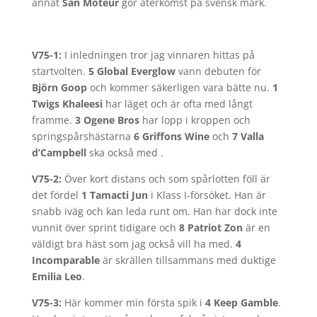
annat
San Moteur
gör återkomst på svensk mark.
V75-1:
I inledningen tror jag vinnaren hittas på
startvolten.
5 Global Everglow
vann debuten för
Björn Goop
och kommer säkerligen vara bätte nu.
1
Twigs Khaleesi
har läget och är ofta med långt
framme.
3 Ogene Bros
har lopp i kroppen och
springspårshästarna
6 Griffons Wine
och
7 Valla
d’Campbell
ska också med .
V75-2:
Över kort distans och som spårlotten föll är
det fördel
1 Tamacti Jun
i Klass I-försöket. Han är
snabb iväg och kan leda runt om. Han har dock inte
vunnit över sprint tidigare och
8 Patriot Zon
är en
väldigt bra häst som jag också vill ha med.
4
Incomparable
är skrällen tillsammans med duktige
Emilia Leo
.
V75-3:
Här kommer min första spik i
4 Keep Gamble
.