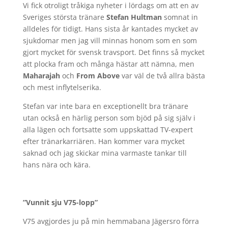
Vi fick otroligt tråkiga nyheter i lördags om att en av
Sveriges största tränare
Stefan Hultman
somnat in
alldeles för tidigt. Hans sista år kantades mycket av
sjukdomar men jag vill minnas honom som en som
gjort mycket för svensk travsport. Det finns så mycket
att plocka fram och många hästar att nämna, men
Maharajah
och
From Above
var väl de två allra bästa
och mest inflytelserika.
Stefan var inte bara en exceptionellt bra tränare
utan också en härlig person som bjöd på sig själv i
alla lägen och fortsatte som uppskattad TV-expert
efter tränarkarriären. Han kommer vara mycket
saknad och jag skickar mina varmaste tankar till
hans nära och kära.
”Vunnit sju V75-lopp”
V75 avgjordes ju på min hemmabana Jägersro förra