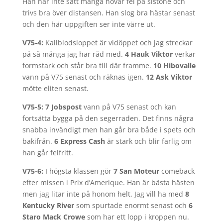
Han har inte satt många hovar fel på sistone och
trivs bra över distansen. Han slog bra hästar senast
och den här uppgiften ser inte värre ut.
V75-4:
Kallblodsloppet är vidöppet och jag streckar
på så många jag har råd med.
4 Hauk Viktor
verkar
formstark och står bra till där framme.
10 Hibovalle
vann på V75 senast och räknas igen.
12 Ask Viktor
mötte eliten senast.
V75-5:
7 Jobspost
vann på V75 senast och kan
fortsätta bygga på den segerraden. Det finns några
snabba invändigt men han går bra både i spets och
bakifrån.
6 Express Cash
är stark och blir farlig om
han går felfritt.
V75-6:
I högsta klassen gör
7 San Moteur
comeback
efter missen i Prix d’Amerique. Han är bästa hästen
men jag litar inte på honom helt. Jag vill ha med
8
Kentucky River
som spurtade enormt senast och
6
Staro Mack Crowe
som har ett lopp i kroppen nu.