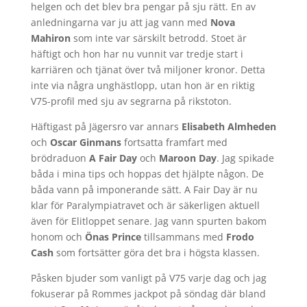
helgen och det blev bra pengar på sju rätt. En av
anledningarna var ju att jag vann med
Nova
Mahiron
som inte var särskilt betrodd. Stoet är
häftigt och hon har nu vunnit var tredje start i
karriären och tjänat över två miljoner kronor. Detta
inte via några unghästlopp, utan hon är en riktig
V75-profil med sju av segrarna på rikstoton.
Häftigast på Jägersro var annars
Elisabeth Almheden
och
Oscar Ginmans
fortsatta framfart med
brödraduon
A Fair Day
och
Maroon Day
. Jag spikade
båda i mina tips och hoppas det hjälpte någon. De
båda vann på imponerande sätt. A Fair Day är nu
klar för Paralympiatravet och är säkerligen aktuell
även för Elitloppet senare. Jag vann spurten bakom
honom och
Önas Prince
tillsammans med
Frodo
Cash
som fortsätter göra det bra i högsta klassen.
Påsken bjuder som vanligt på V75 varje dag och jag
fokuserar på Rommes jackpot på söndag där bland