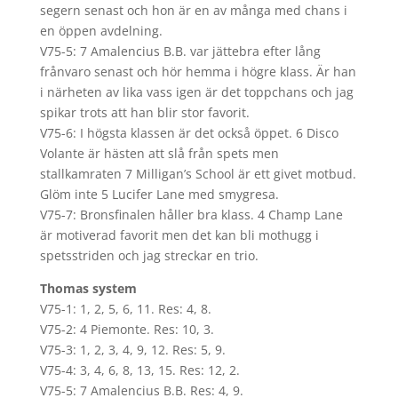
segern senast och hon är en av många med chans i
en öppen avdelning.
V75-5: 7 Amalencius B.B. var jättebra efter lång
frånvaro senast och hör hemma i högre klass. Är han
i närheten av lika vass igen är det toppchans och jag
spikar trots att han blir stor favorit.
V75-6: I högsta klassen är det också öppet. 6 Disco
Volante är hästen att slå från spets men
stallkamraten 7 Milligan’s School är ett givet motbud.
Glöm inte 5 Lucifer Lane med smygresa.
V75-7: Bronsfinalen håller bra klass. 4 Champ Lane
är motiverad favorit men det kan bli mothugg i
spetsstriden och jag streckar en trio.
Thomas system
V75-1: 1, 2, 5, 6, 11. Res: 4, 8.
V75-2: 4 Piemonte. Res: 10, 3.
V75-3: 1, 2, 3, 4, 9, 12. Res: 5, 9.
V75-4: 3, 4, 6, 8, 13, 15. Res: 12, 2.
V75-5: 7 Amalencius B.B. Res: 4, 9.