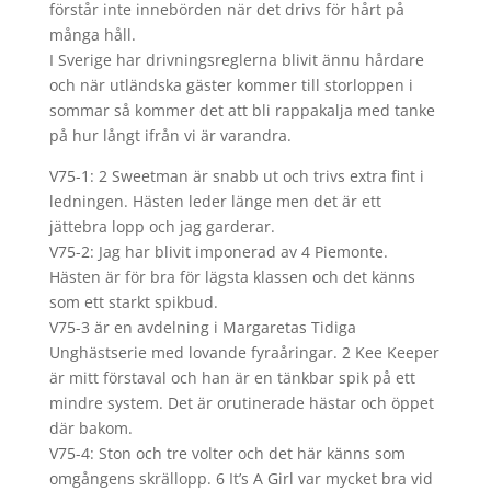
förstår inte innebörden när det drivs för hårt på
många håll.
I Sverige har drivningsreglerna blivit ännu hårdare
och när utländska gäster kommer till storloppen i
sommar så kommer det att bli rappakalja med tanke
på hur långt ifrån vi är varandra.
V75-1: 2 Sweetman är snabb ut och trivs extra fint i
ledningen. Hästen leder länge men det är ett
jättebra lopp och jag garderar.
V75-2: Jag har blivit imponerad av 4 Piemonte.
Hästen är för bra för lägsta klassen och det känns
som ett starkt spikbud.
V75-3 är en avdelning i Margaretas Tidiga
Unghästserie med lovande fyraåringar. 2 Kee Keeper
är mitt förstaval och han är en tänkbar spik på ett
mindre system. Det är orutinerade hästar och öppet
där bakom.
V75-4: Ston och tre volter och det här känns som
omgångens skrällopp. 6 It’s A Girl var mycket bra vid