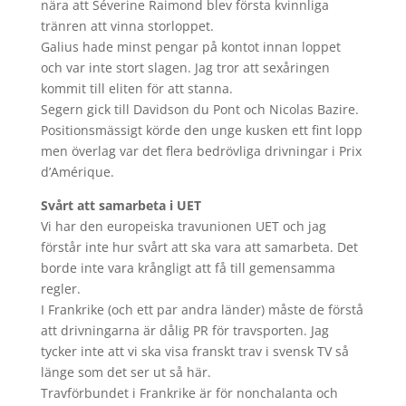
nära att Séverine Raimond blev första kvinnliga
tränren att vinna storloppet.
Galius hade minst pengar på kontot innan loppet
och var inte stort slagen. Jag tror att sexåringen
kommit till eliten för att stanna.
Segern gick till Davidson du Pont och Nicolas Bazire.
Positionsmässigt körde den unge kusken ett fint lopp
men överlag var det flera bedrövliga drivningar i Prix
d’Amérique.
Svårt att samarbeta i UET
Vi har den europeiska travunionen UET och jag
förstår inte hur svårt att ska vara att samarbeta. Det
borde inte vara krångligt att få till gemensamma
regler.
I Frankrike (och ett par andra länder) måste de förstå
att drivningarna är dålig PR för travsporten. Jag
tycker inte att vi ska visa franskt trav i svensk TV så
länge som det ser ut så här.
Travförbundet i Frankrike är för nonchalanta och