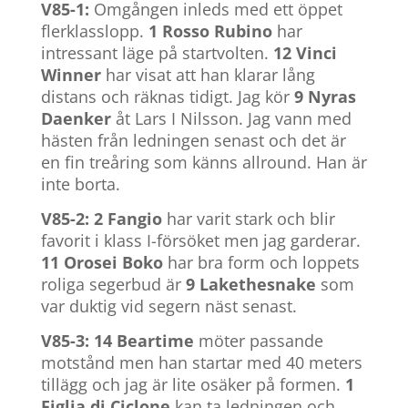
V85-1:
Omgången inleds med ett öppet
flerklasslopp.
1 Rosso Rubino
har
intressant läge på startvolten.
12 Vinci
Winner
har visat att han klarar lång
distans och räknas tidigt. Jag kör
9 Nyras
Daenker
åt Lars I Nilsson. Jag vann med
hästen från ledningen senast och det är
en fin treåring som känns allround. Han är
inte borta.
V85-2: 2 Fangio
har varit stark och blir
favorit i klass I-försöket men jag garderar.
11 Orosei Boko
har bra form och loppets
roliga segerbud är
9 Lakethesnake
som
var duktig vid segern näst senast.
V85-3: 14 Beartime
möter passande
motstånd men han startar med 40 meters
tillägg och jag är lite osäker på formen.
1
Figlia di Ciclone
kan ta ledningen och