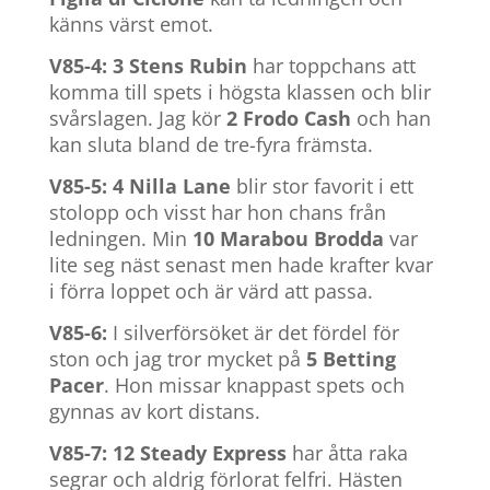
känns värst emot.
V85-4: 3 Stens Rubin
har toppchans att
komma till spets i högsta klassen och blir
svårslagen. Jag kör
2 Frodo Cash
och han
kan sluta bland de tre-fyra främsta.
V85-5: 4 Nilla Lane
blir stor favorit i ett
stolopp och visst har hon chans från
ledningen. Min
10 Marabou Brodda
var
lite seg näst senast men hade krafter kvar
i förra loppet och är värd att passa.
V85-6:
I silverförsöket är det fördel för
ston och jag tror mycket på
5 Betting
Pacer
. Hon missar knappast spets och
gynnas av kort distans.
V85-7: 12 Steady Express
har åtta raka
segrar och aldrig förlorat felfri. Hästen