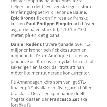
Det var topptrav på Vincennes förra
helgen och det blev svensk seger i stora
femåringsloppet Prix Tenor de Baune.
Epic Kronos
fick en fin resa av franske
kusken
Paul Philippe Ploquin
och hästen
avgjorde på en stark tid, 1.10,1a/2100
meter, på en kletig bana.
Daniel Redéns
travare tjänade över 1,2
miljoner kronor och fick dessutom en
inbjudan till Prix d’Amérique i slutet av
januari. Epic Kronos är mycket bra och blir
säkerligen en faktor där trots att han
möter lite mer rutinerade konkurrenter.
På Annandagen körs som vanligt STL-
finaler på Solvalla och tävlingarna håller
bra klass. Det är en spännande duell i
högsta klassen där
Francesco Zet
ska
försöka få