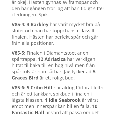
är okej. Hästen gynnas av framspår och
den här gången tror jag att han tidigt sitter
i ledningen. Spik.
V85-4: 3 Barkley
har varit mycket bra på
slutet och han har toppchans i klass II-
finalen. Hästen har perfekt spår och går
från alla positioner.
V85-5:
Finalen i Diamantstoet är en
spårtrappa.
12 Adriatica
har verkligen
hittat tillbaka till en hög nivå men från
spår tolv är hon sårbar. Jag tycker att
5
Graces Bird
är ett roligt bud.
V85-6: 5 Cribo Hill
har aldrig förlorat felfri
och är ett tänkbart spikbud i finalen i
lägsta klassen.
1 Idle Seabrook
är värst
emot men innerspår kan bli en fälla.
10
Fantastic Hall
är värd att passa om det