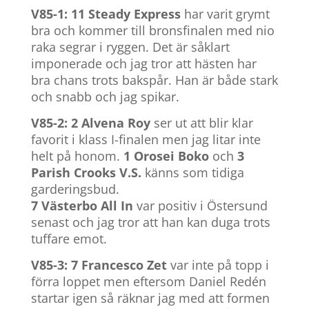
V85-1: 11 Steady Express
har varit grymt
bra och kommer till bronsfinalen med nio
raka segrar i ryggen. Det är såklart
imponerade och jag tror att hästen har
bra chans trots bakspår. Han är både stark
och snabb och jag spikar.
V85-2: 2 Alvena Roy
ser ut att blir klar
favorit i klass I-finalen men jag litar inte
helt på honom.
1 Orosei Boko
och
3
Parish Crooks V.S.
känns som tidiga
garderingsbud.
7 Västerbo All In
var positiv i Östersund
senast och jag tror att han kan duga trots
tuffare emot.
V85-3: 7 Francesco Zet
var inte på topp i
förra loppet men eftersom Daniel Redén
startar igen så räknar jag med att formen