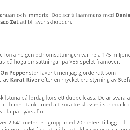
 januari och Immortal Doc ser tillsammans med
Danie
sco Zet
att bli svenskhoppen.
e förra helgen och omsättningen var hela 175 miljon
ppas på höga omsättningar på V85-spelet framöver.
 On Pepper
stor favorit men jag gjorde rätt som
pp av
Karat River
efter en mycket bra styrning av
Stef
skilstuna på lördag körs ett dubbelklass. De är svåra a
ill och med tänka med att köra tre klasser i samma lo
valla på nyårsafton.
över 2 640 meter, en grupp med 20 meters tillägg och
intern är det få hästar i högsta klassen och varann