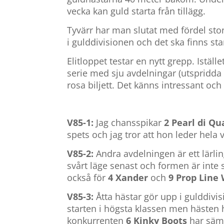
vecka kan guld starta från tillägg.
Tyvärr har man slutat med fördel ston
i gulddivisionen och det ska finns sta
Elitloppet testar en nytt grepp. Istäl
serie med sju avdelningar (utspridda 
rosa biljett. Det känns intressant och 
V85-1:
Jag chansspikar
2 Pearl di Qu
spets och jag tror att hon leder hela 
V85-2:
Andra avdelningen är ett lärli
svårt läge senast och formen är inte 
också för
4 Xander
och
9 Prop Line 
V85-3:
Åtta hästar gör upp i gulddivi
starten i högsta klassen men hästen h
konkurrenten
6 Kinky Boots
har sämr