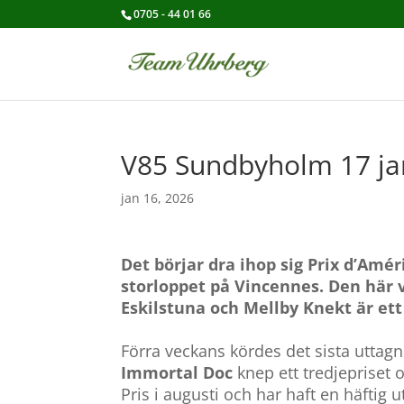
0705 - 44 01 66
V85 Sundbyholm 17 ja
jan 16, 2026
Det börjar dra ihop sig Prix d’Améri
storloppet på Vincennes.
Den här 
Eskilstuna och Mellby Knekt är ett
Förra veckans kördes det sista uttagn
Immortal Doc
knep ett tredjepriset 
Pris i augusti och har haft en häftig u