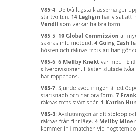
V85-4:
De två lägsta klasserna gör u
startvolten.
14 Legligin
har visat att 
Vendil
som verkar ha bra form.
V85-5: 10 Global Commission
är myc
saknas inte motbud.
4 Going Cash
ha
hösten och räknas trots att han gör
V85-6: 6 Mellby Knekt
var med i Elit
silverdivisionen. Hästen slutade två
har toppchans.
V85-7:
Sjunde avdelningen är ett öppet
startsnabb och har bra form.
7 Fran
räknas trots svårt spår.
1 Kattbo Hu
V85-8:
Avslutningen är ett stolopp oc
räknas från fint läge.
4 Mellby Mine
kommer in i matchen vid högt tempo