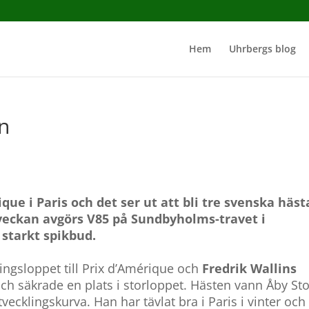
Hem
Uhrbergs blog
n
que i Paris och det ser ut att bli tre svenska hästa
veckan avgörs V85 på Sundbyholms-travet i
 starkt spikbud.
ingsloppet till Prix d’Amérique och
Fredrik Wallins
och säkrade en plats i storloppet. Hästen vann Åby St
tvecklingskurva. Han har tävlat bra i Paris i vinter och