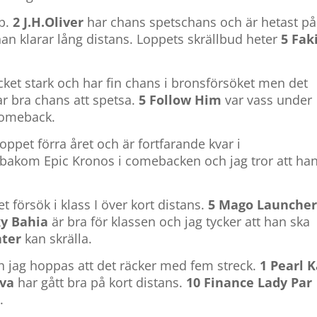
pp.
2 J.H.Oliver
har chans spetschans och är hetast på
han klarar lång distans. Loppets skrällbud heter
5 Fak
ket stark och har fin chans i bronsförsöket men det
r bra chans att spetsa.
5 Follow Him
var vass under
 comeback.
loppet förra året och är fortfarande kvar i
a bakom Epic Kronos i comebacken och jag tror att ha
 försök i klass I över kort distans.
5 Mago Launche
ky Bahia
är bra för klassen och jag tycker att han ska
nter
kan skrälla.
h jag hoppas att det räcker med fem streck.
1 Pearl 
rva
har gått bra på kort distans.
10 Finance Lady Par
.