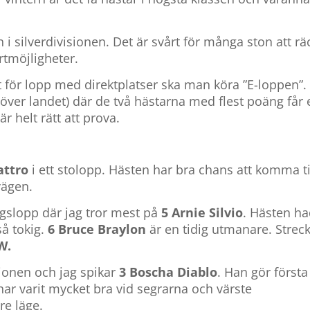
 i silverdivisionen. Det är svårt för många ston att rä
rtmöjligheter.
let för lopp med direktplatser ska man köra ”E-loppen”.
över landet) där de två hästarna med flest poäng får 
är helt rätt att prova.
attro
i ett stolopp. Hästen har bra chans att komma ti
vägen.
ngslopp där jag tror mest på
5 Arnie Silvio
. Hästen h
så tokig.
6 Bruce Braylon
är en tidig utmanare. Strec
W.
sionen och jag spikar
3 Boscha Diablo
. Han gör första
ar varit mycket bra vid segrarna och värste
e läge.