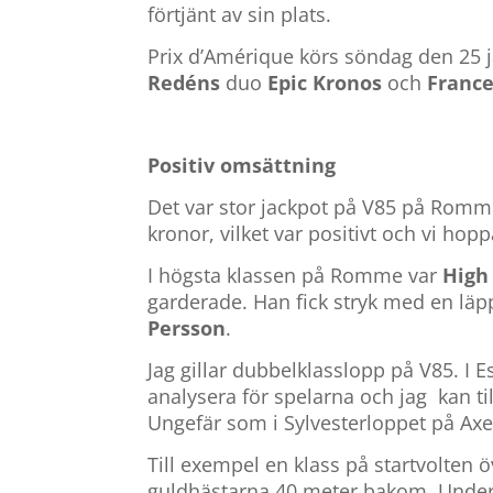
förtjänt av sin plats.
Prix d’Amérique körs söndag den 25
Redéns
duo
Epic Kronos
och
France
Positiv omsättning
Det var stor jackpot på V85 på Romm
kronor, vilket var positivt och vi ho
I högsta klassen på Romme var
High
garderade. Han fick stryk med en lä
Persson
.
Jag gillar dubbelklasslopp på V85. I E
analysera för spelarna och jag kan t
Ungefär som i Sylvesterloppet på Axe
Till exempel en klass på startvolten 
guldhästarna 40 meter bakom. Under v