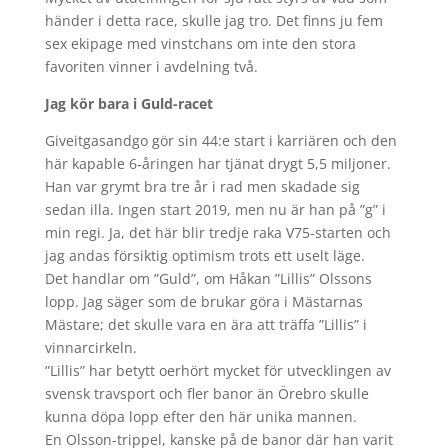
händer i detta race, skulle jag tro. Det finns ju fem
sex ekipage med vinstchans om inte den stora
favoriten vinner i avdelning två.
Jag kör bara i Guld-racet
Giveitgasandgo gör sin 44:e start i karriären och den
här kapable 6-åringen har tjänat drygt 5,5 miljoner.
Han var grymt bra tre år i rad men skadade sig
sedan illa. Ingen start 2019, men nu är han på ”g” i
min regi. Ja, det här blir tredje raka V75-starten och
jag andas försiktig optimism trots ett uselt läge.
Det handlar om ”Guld”, om Håkan ”Lillis” Olssons
lopp. Jag säger som de brukar göra i Mästarnas
Mästare; det skulle vara en ära att träffa ”Lillis” i
vinnarcirkeln.
”Lillis” har betytt oerhört mycket för utvecklingen av
svensk travsport och fler banor än Örebro skulle
kunna döpa lopp efter den här unika mannen.
En Olsson-trippel, kanske på de banor där han varit