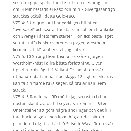
siktar nog på spets, kanske också på ledning runt
om. 4 Minnestads el Paso och min 7 Giveitgasandgo
streckas också i detta Guld-race.
V75-4: 3 Unique Juni har verkligen hittat en
”överväxel” och svarat för starka insatser i Frankrike
och Sverige i årets fem starter. Hon fick bästa läget
sett till tuffa konkurrenter och Jörgen Westholm
kommer att köra offensivt. Jag spikar.
V75-5: 10 Strong Heartbeat är också en Jörgen
Westholm-häst i allra bästa författning. Given
tipsetta trots läget. 1 Valiant Dream är en svår
utmanare då han har spetsläge. 12 Fighter Mearas
kan ta sin fjärde raka seger, så bra är han. Fem
streck.
V75-6: 3 Randemar RD mötte jag senast och han
nästan skentravade till seger. Nu kommer Peter
Untersteiner att göra några ändringar och det blir
inte barfota igen, men kom ihåg att det här en i
grunden riktigt bra häst. 9 Seismic Wave är en svår
motståndare. Ja, här blir det också fem streck.