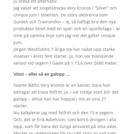
ju också ett alternativ.
Jag väljer att singelstrecka Very Kronos i ”Silver” och
Unique Juni i Stoeliten. De stora aktörerna som
Guiden och Travronden – oj, så häftigt bra den nya
produkten blivit med en spel- och en sportbilaga – är
inne på samma linje som jag när det gäller Unique
Juni.
Jörgen Westholms 7-åriga sto har radat upp starka
insatser i årets fem starter. Ja, hon var bländande
senast vid segern i Gävle på 1.13,6 över 2680 meter.
Vinst – eller så en galopp …
Svante Båths Very Kronos är en kanon, bara han
behagar att trava felfritt. Ja, i var tredje start blir det
galopp – alltså han har hoppat i nio av sina 27
starter.
Nu kalkylerar jag med felfritt och den 15:e segern.
Och, det är Erik Adielsson, som kört 6-åringen i alla
lopp, som får bära det tunga ansvaret på sina axlar.
Mycket av utdelningen för sju rätt styrs av vad som