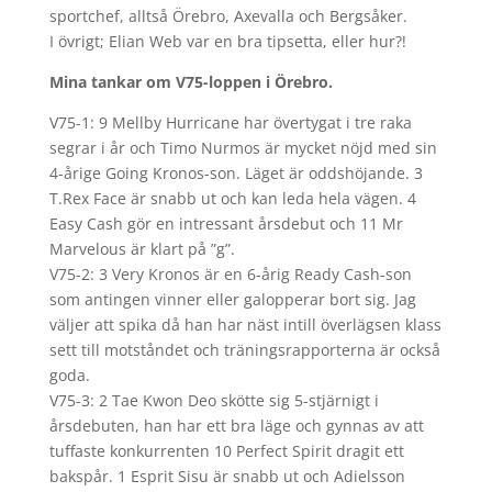
sportchef, alltså Örebro, Axevalla och Bergsåker.
I övrigt; Elian Web var en bra tipsetta, eller hur?!
Mina tankar om V75-loppen i Örebro.
V75-1: 9 Mellby Hurricane har övertygat i tre raka
segrar i år och Timo Nurmos är mycket nöjd med sin
4-årige Going Kronos-son. Läget är oddshöjande. 3
T.Rex Face är snabb ut och kan leda hela vägen. 4
Easy Cash gör en intressant årsdebut och 11 Mr
Marvelous är klart på ”g”.
V75-2: 3 Very Kronos är en 6-årig Ready Cash-son
som antingen vinner eller galopperar bort sig. Jag
väljer att spika då han har näst intill överlägsen klass
sett till motståndet och träningsrapporterna är också
goda.
V75-3: 2 Tae Kwon Deo skötte sig 5-stjärnigt i
årsdebuten, han har ett bra läge och gynnas av att
tuffaste konkurrenten 10 Perfect Spirit dragit ett
bakspår. 1 Esprit Sisu är snabb ut och Adielsson